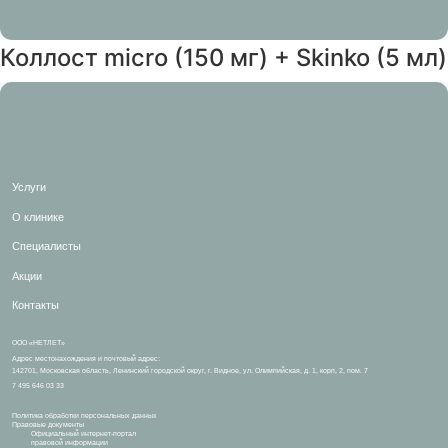
Коллост micro (150 мг) + Skinko (5 мл)
Услуги
О клинике
Специалисты
Акции
Контакты
ООО «НЕТЛЕТ»
Адрес местонахождения и почтовый адрес:
142701, Московская область, Ленинский городской округ, г. Видное, ул. Олимпийская, д. 1, корп, 2, пом. 7
7 495 646 03 33
Политика обработки персональных данных
Правовые документы
Официальный интернет-портал
правовой информации